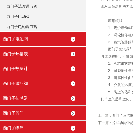
西门子温度调节阀
现对后端温度池内温
西门子电动阀
应用领域：
西门子电磁调节阀
1、锅炉启动/试
2、涡轮机停机时
西门子电磁阀
3、蒸汽管路的蒸
西门子蒸汽调节阀
西门子热量表
具体选择时，可做如
1、阀芯形状结构
西门子热量计
2、耐磨损性当流
3、耐腐蚀性由于
西门子减压阀
4、介质的温度、
5、防止闪蒸和空
西门子传感器
门产生闪蒸和空化。
西门子阀门
上一篇：
西门子蒸汽
下一篇：
这些功能让
西门子蝶阀