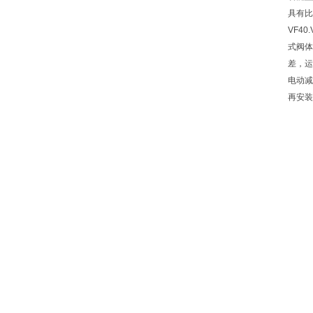
具有比
VF4
式阀体
差，运
电动减
再安装