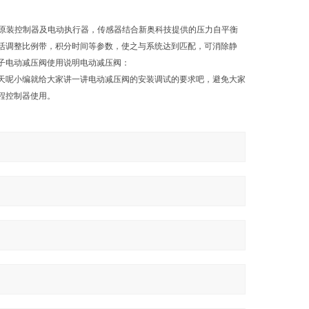
阀采用德国西门子原装控制器及电动执行器，传感器结合新奥科技提供的压力自平衡
活调整比例带，积分时间等参数，使之与系统达到匹配，可消除静
子电动减压阀使用说明电动减压阀：
天呢小编就给大家讲一讲电动减压阀的安装调试的要求吧，避免大家
程控制器使用。