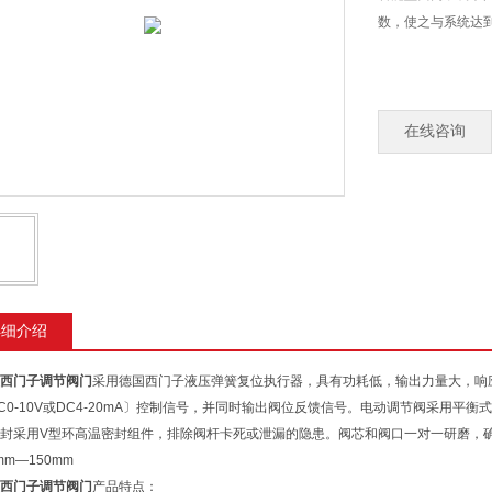
数，使之与系统达
在线咨询
详细介绍
西门子调节阀门
采用德国西门子液压弹簧复位执行器，具有功耗低，输出力量大，响
C0-10V或DC4-20mA〕控制信号，并同时输出阀位反馈信号。电动调节阀采用
封采用V型环高温密封组件，排除阀杆卡死或泄漏的隐患。阀芯和阀口一对一研磨，
mm―150mm
西门子调节阀门
产品特点：